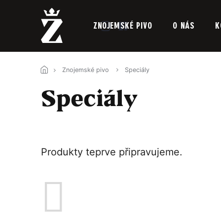
Přejít
na
obsah
ZNOJEMSKÉ PIVO
O NÁS
K
Znojemské pivo
Speciály
Speciály
Produkty teprve připravujeme.