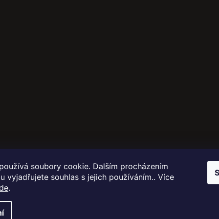
Facebook
Instagram
LinkedIn
používá soubory cookie. Dalším procházením
S
 vyjadřujete souhlas s jejich používáním.. Více
de
.
azena.
í