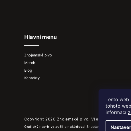
Hlavní menu
Znojemské pivo
Merch
Blog
Kontakty
Tento web 
tohoto webu
informací
z
Copyright 2026
Znojemské pivo
. Všechna práva vyhr
Nastaven
Grafický návrh vytvořil a nakódoval
Shoptak.cz