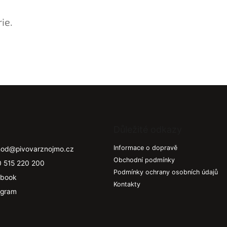
ie.
Důležité odkazy
Informace o dopravě
hod
@
pivovarznojmo.cz
Obchodní podmínky
 515 220 200
Podmínky ochrany osobních údajů
book
Kontakty
agram