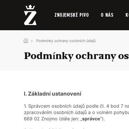
Přejít
na
obsah
ZNOJEMSKÉ PIVO
O NÁS
K
Podmínky ochrany osobních údajů
Podmínky ochrany os
I.
Základní ustanovení
1. Správcem osobních údajů podle čl. 4 bod 7 n
zpracováním osobních údajů a o volném pohybu t
669 02 Znojmo (dále jen: „
správce
“).