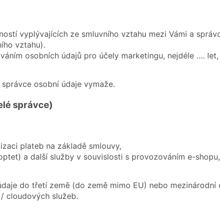
ostí vyplývajících ze smluvního vztahu mezi Vámi a správ
ího vztahu).
váním osobních údajů pro účely marketingu, nejdéle …. let,
ů správce osobní údaje vymaže.
elé správce)
alizaci plateb na základě smlouvy,
optet) a další služby v souvislosti s provozováním e-shopu,
daje do třetí země (do země mimo EU) nebo mezinárodní or
 / cloudových služeb.