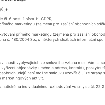
ů je
 čl. 6 odst. 1 písm. b) GDPR,
ímého marketingu (zejména pro zasílání obchodních sdělení 
ytování přímého marketingu (zejména pro zasílání obchodníc
kona č. 480/2004 Sb., o některých službách informační spo
ovinností vyplývajících ze smluvního vztahu mezi Vámi a 
é vyřízení objednávky (jméno a adresa, kontakt), poskytn
osobních údajů není možné smlouvu uzavřít či jí ze strany s
h marketingových aktivit.
tomatickému individuálnímu rozhodování ve smyslu čl. 22 