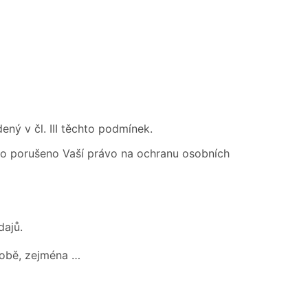
ný v čl. III těchto podmínek.
ylo porušeno Vaší právo na ochranu osobních
dajů.
odobě, zejména …