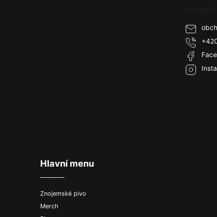
Kontakt
a
t
obc
í
+420
Face
Inst
Hlavní menu
Znojemské pivo
Merch