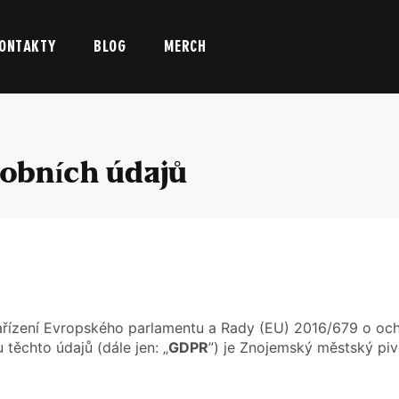
ONTAKTY
BLOG
MERCH
obních údajů
ařízení Evropského parlamentu a Rady (EU) 2016/679 o och
ěchto údajů (dále jen: „
GDPR
”) je Znojemský městský piv