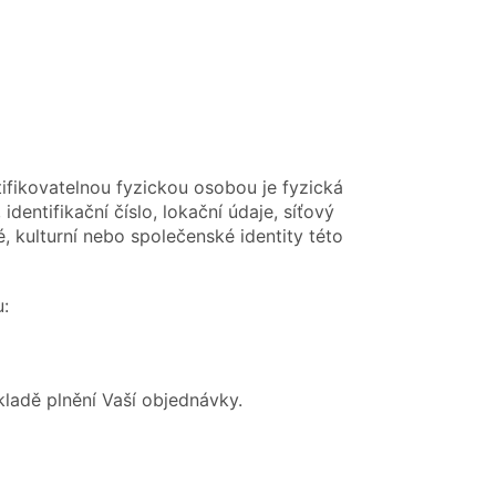
tifikovatelnou fyzickou osobou je fyzická
dentifikační číslo, lokační údaje, síťový
é, kulturní nebo společenské identity této
u:
kladě plnění Vaší objednávky.