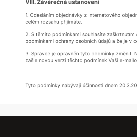
VIII.
Závěrečná ustanovení
1. Odesláním objednávky z internetového objed
celém rozsahu přijímáte.
2. S těmito podmínkami souhlasíte zaškrtnutím 
podmínkami ochrany osobních údajů a že je v ce
3. Správce je oprávněn tyto podmínky změnit. 
zašle novou verzi těchto podmínek Vaši e-mailov
Tyto podmínky nabývají účinnosti dnem 20.3.20
Z
á
p