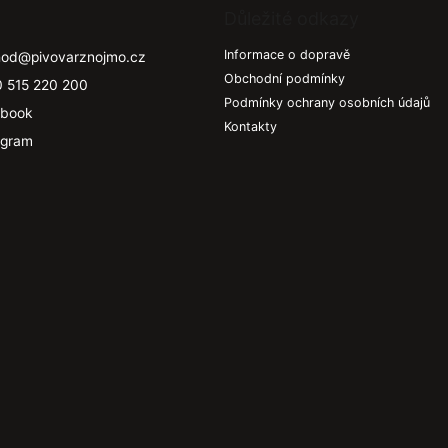
Důležité odkazy
Informace o dopravě
hod
@
pivovarznojmo.cz
Obchodní podmínky
 515 220 200
Podmínky ochrany osobních údajů
book
Kontakty
agram