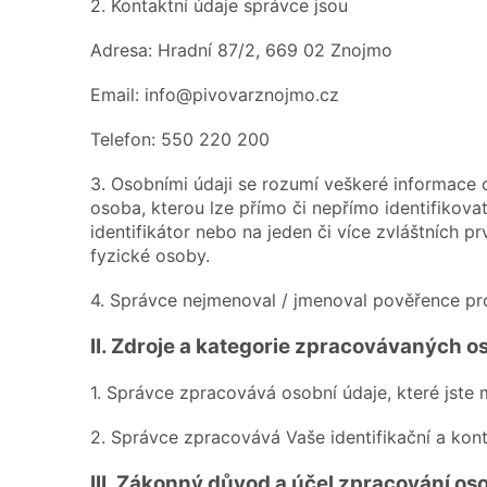
2. Kontaktní údaje správce jsou
Adresa: Hradní 87/2, 669 02 Znojmo
Email: info@pivovarznojmo.cz
Telefon: 550 220 200
3. Osobními údaji se rozumí veškeré informace o
osoba, kterou lze přímo či nepřímo identifikovat,
identifikátor nebo na jeden či více zvláštních p
fyzické osoby.
4. Správce nejmenoval / jmenoval pověřence pr
II.
Zdroje a kategorie zpracovávaných o
1. Správce zpracovává osobní údaje, které jste 
2. Správce zpracovává Vaše identifikační a kont
III.
Zákonný důvod a účel zpracování os